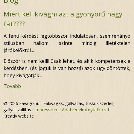
Miért kell kivágni azt a gyönyörű nagy
fát????
A fenti kérdést legtöbbször indulatosan, szemrehányó
stílusban hallom, szinte mindig illetéktelen
járókelőktől…
Először is nem kell!! Csak lehet, és akik kompetensek a
kérdésben, (és joguk is van hozzá) azok úgy döntöttek,
hogy kivágatják...
Tovább
© 2026 Favágó.hu - Fakivágás, gallyazás, tuskókiszedés,
gallyelszállítás
Impresszum
Adatvédelmi nyilatkozat
Kreatív website