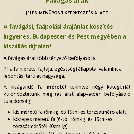
Favágás árak
JELEN MENÜPONT SZERKESZTÉS ALATT
A favágási, faápolási árajánlat készítés
ingyenes, Budapesten és Pest megyében a
kiszállás díjtalan!
A favágás árát több tényező befolyásolja.
Pl: a fa mérete, fajtája, egészségi állapota, valamint a
lebontási terület nagysága.
A kivágandó
fa méret
ét tekintve négy kategóriát
különböztetünk meg (az árat alapvetően befolyásoló
tulajdonság):
kis méretű fa (6m-ig, és 15cm-es törzsátmérő alatt)
közepes méretű fa (6-tól 16m-ig, és 15cm-es
törzsátmérőtől 40cm-ig)
nagy méretű fa (16-tól 25m-ig, és 40cm-es