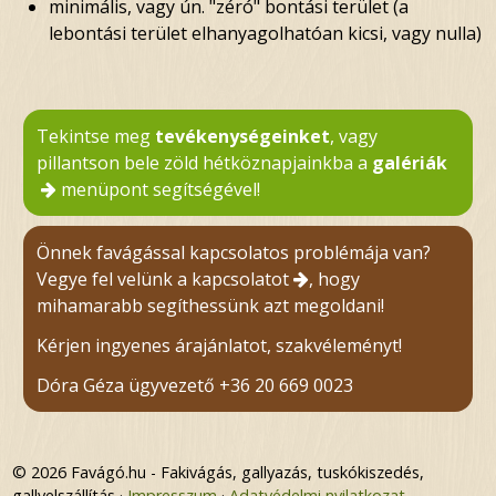
minimális, vagy ún. "zéró" bontási terület (a
lebontási terület elhanyagolhatóan kicsi, vagy nulla)
Tekintse meg
tevékenységeinket
, vagy
pillantson bele zöld hétköznapjainkba a
galériák
menüpont segítségével!
Önnek favágással kapcsolatos problémája van?
Vegye fel velünk a kapcsolatot
, hogy
mihamarabb segíthessünk azt megoldani!
Kérjen ingyenes árajánlatot, szakvéleményt!
Dóra Géza ügyvezető
+36 20 669 0023
© 2026 Favágó.hu - Fakivágás, gallyazás, tuskókiszedés,
gallyelszállítás
Impresszum
Adatvédelmi nyilatkozat