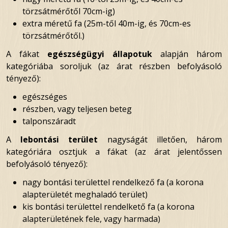
törzsátmérőtől 70cm-ig)
extra méretű fa (25m-től 40m-ig, és 70cm-es
törzsátmérőtől.)
A fákat
egészségügyi állapotuk
alapján három
kategóriába soroljuk (az árat részben befolyásoló
tényező):
egészséges
részben, vagy teljesen beteg
talponszáradt
A
lebontási terület
nagyságát illetően, három
kategóriára osztjuk a fákat (az árat jelentőssen
befolyásoló tényező):
nagy bontási területtel rendelkező fa (a korona
alapterületét meghaladó terület)
kis bontási területtel rendelkető fa (a korona
alapterületének fele, vagy harmada)