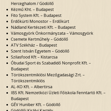
Herceghalom / Gödöllő
Kézmű Kht. – Budapest
Fito System Kft. – Budapest
Erdőkürti Monostor – Erdőkürt
Nádland Kertészeti Kft. – Budapest
Vámosgyörk Önkormányzata – Vámosgyörk
Csemete Kertműhely – Gödöllő
ATV Székház – Budapest
Szent István Egyetem – Gödöllő
Szilasfood Kft – Kistarcsa
Óbudai Sport és Szabadidő Nonprofit Kft. –
Budapest
Törökszentmiklósi Mezőgadasági Zrt. –
Törökszentmiklós
AL-KO Kft. – Albertirsa
IBS Kft. Nemzetközi Üzleti Főiskola Fenntartó Kft. –
Budapest
GÉV Huniber Kft. – Gödöllő
Gödöllői Királyi Kastély