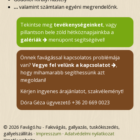
…
valamint számtalan egyéni megrendelőnk.
Tekintse meg
tevékenységeinket
, vagy
pillantson bele zöld hétköznapjainkba a
galériák
menüpont segítségével!
Önnek favágással kapcsolatos problémája
van?
Vegye fel velünk a kapcsolatot
,
hogy mihamarabb segíthessünk azt
megoldani!
Kérjen ingyenes árajánlatot, szakvéleményt!
Dóra Géza ügyvezető
+36 20 669 0023
© 2026 Favágó.hu - Fakivágás, gallyazás, tuskókiszedés,
gallyelszállítás
Impresszum
Adatvédelmi nyilatkozat