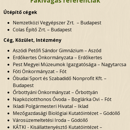
Fakivágás referenciák
Útépítő cégek
Nemzetközi Vegyépszer Zrt. – Budapest
Colas Építő Zrt. – Budapest
Cég,
Közület, Intézmény
Aszódi Petőfi Sándor Gimnázium – Aszód
Erdőkertes Önkormányzata – Erdőkertes
Pest Megyei Múzeumok Igazgatósága – Nagytarcsa
Fóti Önkormányzat – Fót
Óbudai Sport és Szabadidő Nonprofit Kft. –
Budapest
Őrbottyáni Önkormányzat – Őrbottyán
Napköziotthonos Óvoda – Boglárka Ovi – Fót
Ikladi Polgármesteri Hivatal – Iklad
Mezőgazdasági Biológiai Kutatóintézet – Gödöllő
Városüzemeltetési Iroda – Gödöllő
KÁTKI - Kisállattenyésztő Kutatóintézet –